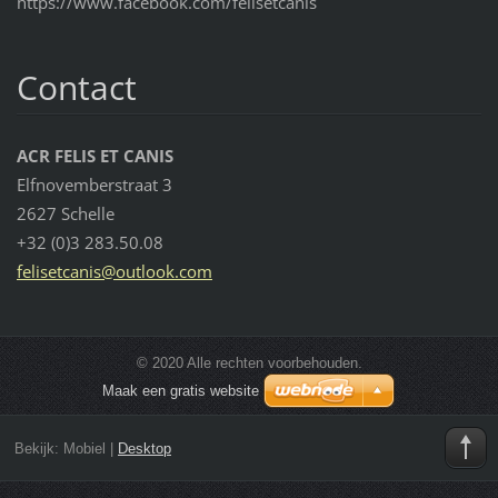
https://www.facebook.com/felisetcanis
Contact
ACR FELIS ET CANIS
Elfnovemberstraat 3
2627 Schelle
+32 (0)3 283.50.08
felisetc
anis@out
look.com
© 2020 Alle rechten voorbehouden.
Maak een gratis website
Bekijk:
Mobiel
|
Desktop