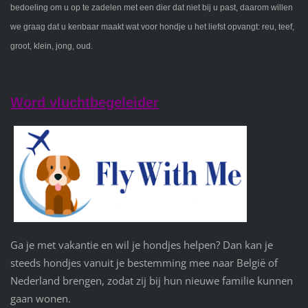
bedoeling om u op te zadelen met een dier dat niet bij u past, daarom willen
we graag dat u kenbaar maakt wat voor hondje u het liefst opvangt: reu, teef,
groot, klein, jong, oud.
Word vluchtbegeleider
Ga je met vakantie en wil je hondjes helpen? Dan kan je
steeds hondjes vanuit je bestemming mee naar België of
Nederland brengen, zodat zij bij hun nieuwe familie kunnen
gaan wonen.