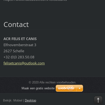
Contact
ACR FELIS ET CANIS
Elfnovemberstraat 3
2627 Schelle
+32 (0)3 283.50.08
felisetc
anis@out
look.com
© 2020 Alle rechten voorbehouden.
Maak een gratis website
Bekijk:
Mobiel
|
Desktop