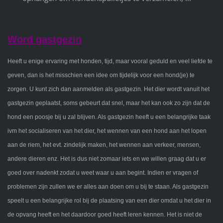
Word gastgezin
Heeft u enige ervaring met honden, tijd, maar vooral geduld en veel liefde te
geven, dan is het misschien een idee om tijdelijk voor een hond(je) te
zorgen. U kunt zich dan aanmelden als gastgezin. Het dier wordt vanuit het
gastgezin geplaatst, soms gebeurt dat snel, maar het kan ook zo zijn dat de
hond een poosje bij u zal blijven. Als gastgezin heeft u een belangrijke taak
ivm het socialiseren van het dier, het wennen van een hond aan het lopen
aan de riem, het evt. zindelijk maken, het wennen aan verkeer, mensen,
andere dieren enz. Het is dus niet zomaar iets en we willen graag dat u er
goed over nadenkt zodat u weet waar u aan begint. Indien er vragen of
problemen zijn zullen we er alles aan doen om u bij te staan. Als gastgezin
speelt u een belangrijke rol bij de plaatsing van een dier omdat u het dier in
de opvang heeft en het daardoor goed heeft leren kennen. Het is niet de